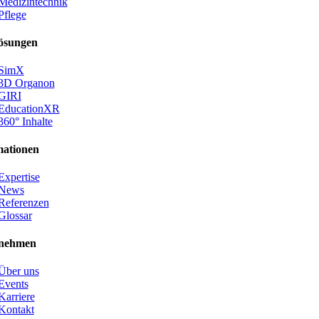
Medizintechnik
Pflege
ösungen
SimX
3D Organon
GIRI
EducationXR
360° Inhalte
mationen
Expertise
News
Referenzen
Glossar
nehmen
Über uns
Events
Karriere
Kontakt