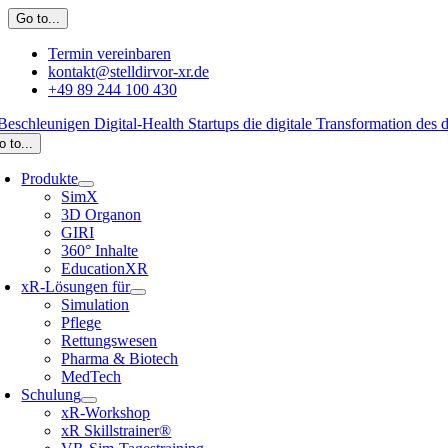
Zum
Go to...
Inhalt
springen
Termin vereinbaren
kontakt@stelldirvor-xr.de
+49 89 244 100 430
o to...
Produkte
SimX
3D Organon
GIRI
360° Inhalte
EducationXR
xR-Lösungen für
Simulation
Pflege
Rettungswesen
Pharma & Biotech
MedTech
Schulung
xR-Workshop
xR Skillstrainer®