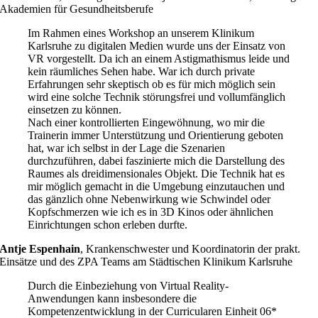
Akademien für Gesundheitsberufe
Im Rahmen eines Workshop an unserem Klinikum
Karlsruhe zu digitalen Medien wurde uns der Einsatz von
VR vorgestellt. Da ich an einem Astigmathismus leide und
kein räumliches Sehen habe. War ich durch private
Erfahrungen sehr skeptisch ob es für mich möglich sein
wird eine solche Technik störungsfrei und vollumfänglich
einsetzen zu können.
Nach einer kontrollierten Eingewöhnung, wo mir die
Trainerin immer Unterstützung und Orientierung geboten
hat, war ich selbst in der Lage die Szenarien
durchzuführen, dabei faszinierte mich die Darstellung des
Raumes als dreidimensionales Objekt. Die Technik hat es
mir möglich gemacht in die Umgebung einzutauchen und
das gänzlich ohne Nebenwirkung wie Schwindel oder
Kopfschmerzen wie ich es in 3D Kinos oder ähnlichen
Einrichtungen schon erleben durfte.
Antje Espenhain
,
Krankenschwester und Koordinatorin der prakt.
Einsätze und des ZPA Teams am Städtischen Klinikum Karlsruhe
Durch die Einbeziehung von Virtual Reality-
Anwendungen kann insbesondere die
Kompetenzentwicklung in der Curricularen Einheit 06*