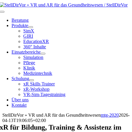
Zum
Inhalt
Toggle
springen
Navigation
Beratung
Produkte
SimX
GIRI
EducationXR
360° Inhalte
Einsatzbereiche
Simulation
Pflege
Klinik
Medizintechnik
Schulung
xR Skills Trainer
xR-Workshop
VR-Sim-Tagestraining
Über uns
Kontakt
StellDirVor » VR und AR für das Gesundheitswesen
mtg-2020
2026-
04-13T19:06:05+02:00
xR für Bildung, Training & Assistenz im