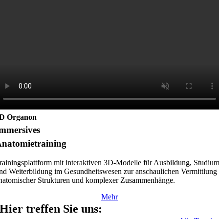
D Organon
mmersives
natomietraining
rainingsplattform mit interaktiven 3D-Modelle für Ausbildung, Studiu
nd Weiterbildung im Gesundheitswesen zur anschaulichen Vermittlung
natomischer Strukturen und komplexer Zusammenhänge.
Mehr
Hier treffen Sie uns: