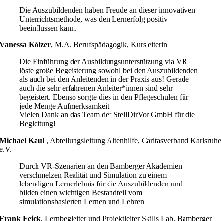
Die Auszubildenden haben Freude an dieser innovativen
Unterrichtsmethode, was den Lernerfolg positiv
beeinflussen kann.
Vanessa Kölzer
,
M.A. Berufspädagogik, Kursleiterin
Die Einführung der Ausbildungsunterstützung via VR
löste große Begeisterung sowohl bei den Auszubildenden
als auch bei den Anleitenden in der Praxis aus! Gerade
auch die sehr erfahrenen Anleiter*innen sind sehr
begeistert. Ebenso sorgte dies in den Pflegeschulen für
jede Menge Aufmerksamkeit.
Vielen Dank an das Team der StellDirVor GmbH für die
Begleitung!
Michael Kaul
,
Abteilungsleitung Altenhilfe, Caritasverband Karlsruh
e.V.
Durch VR-Szenarien an den Bamberger Akademien
verschmelzen Realität und Simulation zu einem
lebendigen Lernerlebnis für die Auszubildenden und
bilden einen wichtigen Bestandteil vom
simulationsbasierten Lernen und Lehren
Frank Feick
,
Lernbegleiter und Projektleiter Skills Lab, Bamberger