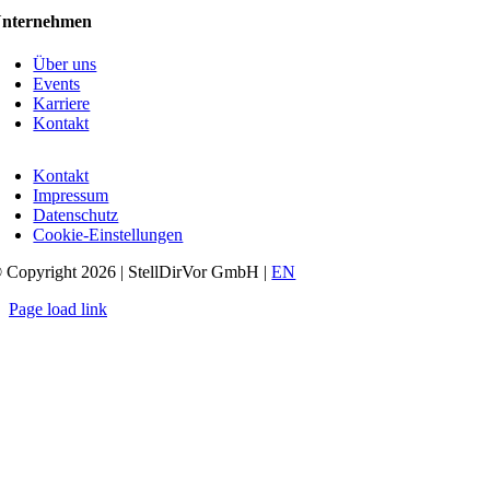
nternehmen
Über uns
Events
Karriere
Kontakt
Kontakt
Impressum
Datenschutz
Cookie-Einstellungen
 Copyright
2026 | StellDirVor GmbH |
EN
Page load link
Nach
oben