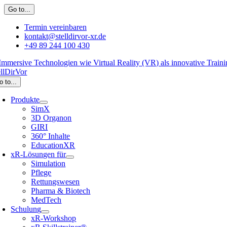
Zum
Go to...
Inhalt
springen
Termin vereinbaren
kontakt@stelldirvor-xr.de
+49 89 244 100 430
o to...
Produkte
SimX
3D Organon
GIRI
360° Inhalte
EducationXR
xR-Lösungen für
Simulation
Pflege
Rettungswesen
Pharma & Biotech
MedTech
Schulung
xR-Workshop